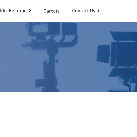
blic Relation
Contact Us
Careers
 -