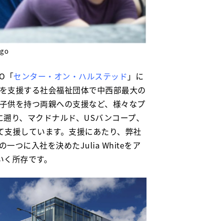
go
O「
センター・オン・ハルステッド
」
に
Qを支援する社会福祉団体で中西部最大の
の子供を持つ両親への支援など、様々なプ
に遡り、マクドナルド、USバンコープ、
て支援しています。支援にあたり、弊社
つに入社を決めたJulia Whiteをア
いく所存です。